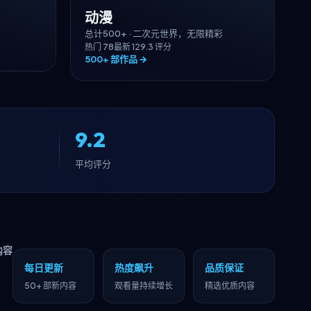
动漫
总计
500+
·
二次元世界，无限精彩
热门
78
最新
12
9.3
评分
500+
部作品 →
9.2
平均评分
内容
每日更新
热度飙升
品质保证
50+ 部新内容
观看量持续增长
精选优质内容