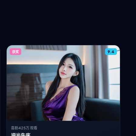
9.4
获奖
喜剧
425万 观看
逆光失序