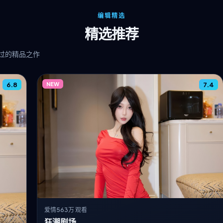
编辑精选
精选推荐
过的精品之作
6.8
NEW
7.4
爱情
563万 观看
狂潮剧场