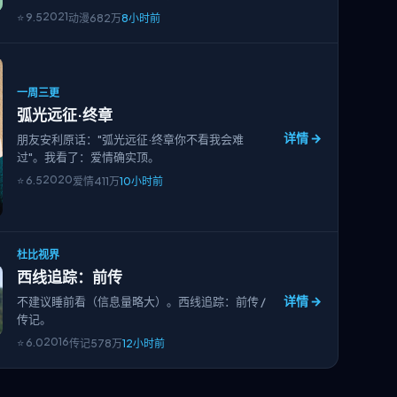
2021
⭐
9.5
动漫
682万
8小时前
一周三更
弧光远征·终章
详情 →
朋友安利原话："弧光远征·终章你不看我会难
过"。我看了：爱情确实顶。
2020
⭐
6.5
爱情
411万
10小时前
杜比视界
西线追踪：前传
详情 →
不建议睡前看（信息量略大）。西线追踪：前传 /
传记。
2016
⭐
6.0
传记
578万
12小时前