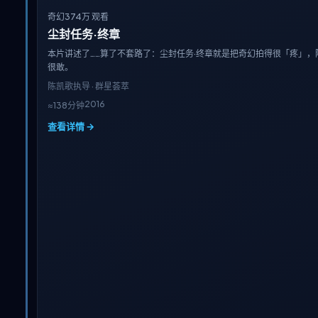
奇幻
374万 观看
尘封任务·终章
本片讲述了……算了不套路了：尘封任务·终章就是把奇幻拍得很「疼」，
很敢。
陈凯歌
执导 · 群星荟萃
2016
≈138分钟
查看详情 →