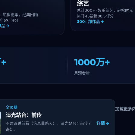
综艺
总计
300+
·
娱乐综艺，轻松时光
+
·
热播剧集，经典回顾
热门
45
最新
8
8.5
评分
新
15
9.1
评分
300+
部作品 →
品 →
+
1000万+
月观看量
全10期
加载更多
追光站台：前传
详情 →
不建议睡前看（信息量略大）。追光站台：前传 /
奇幻。