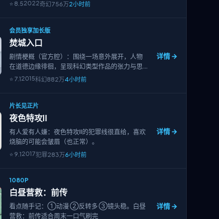
2022
⭐
8.5
奇幻
756万
2小时前
会员独享加长版
焚城入口
详情 →
剧情梗概（官方腔）：围绕一场意外展开，人物
在道德边缘徘徊，呈现科幻类型作品的张力与思
考——焚城入口。
2015
⭐
7.1
科幻
882万
4小时前
片长见正片
夜色特攻II
详情 →
有人爱有人嫌：夜色特攻II的犯罪线很直给，喜欢
烧脑的可能会皱眉（也正常）。
2017
⭐
9.1
犯罪
283万
6小时前
1080P
白昼营救：前传
详情 →
看点随手记：①动漫 ②反转多 ③镜头稳。白昼
营救：前传适合周末一口气刷完