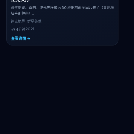
彩蛋别跳。真的。逆光失序最后 30 秒把前面全串起来了（喜剧粉
狂喜那种串）。
徐克
执导 · 群星荟萃
2021
≈94分钟
查看详情 →