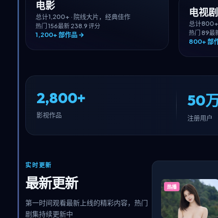
电影
电视剧
总计
1,200+
·
院线大片，经典佳作
总计
800
热门
156
最新
23
8.9
评分
热门
89
最
1,200+
部作品 →
800+
部作
2,800+
50万
影视作品
注册用户
实时更新
最新更新
热播
第一时间观看最新上线的精彩内容，热门
剧集持续更新中