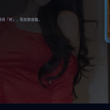
得很「疼」，陈凯歌很敢。