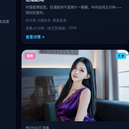
中国香港班底。狂潮剧场不是爽片一路碾，中间会闷五分钟——
但闷完更炸。
阿方索·卡隆
执导 · 群星荟萃
陈凯歌
2016
单集47分钟（综艺剪辑版）
查看详情 →
7.9
趋势
传记
135万 观看