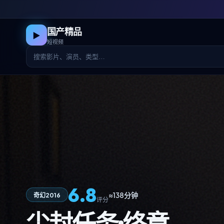
国产精品
▶
短视频
6.8
≈138分钟
奇幻
2016
评分
尘封任务·终章