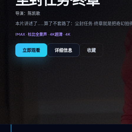
导演：
陈凯歌
本片讲述了……算了不套路了：尘封任务·终章就是把奇幻拍
IMAX · 杜比全景声 · 4K超清 ·
4K
立即观看
详细信息
收藏